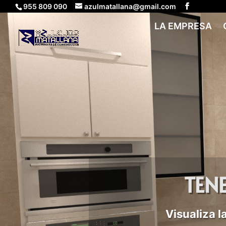
955 809 090
azulmatallana@gmail.com
LA EMPRESA
TEN
Visualiza 