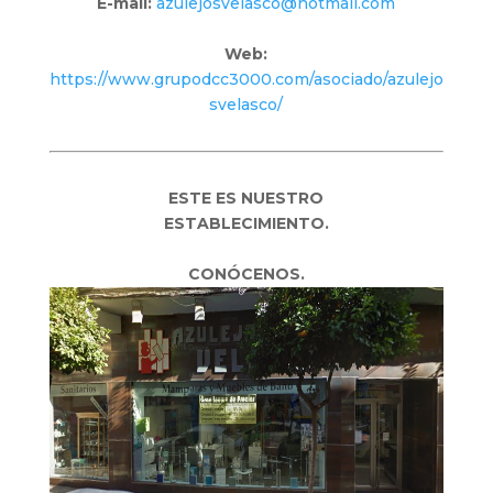
E-mail:
azulejosvelasco@hotmail.com
Web:
https://www.grupodcc3000.com/asociado/azulejo
svelasco/
ESTE ES NUESTRO
ESTABLECIMIENTO.
CONÓCENOS.