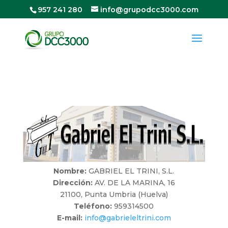
957 241 280
info@grupodcc3000.com
Nombre:
GABRIEL EL TRINI, S.L.
Dirección:
AV. DE LA MARINA, 16
21100, Punta Umbria (Huelva)
Teléfono:
959314500
E-mail:
info@gabrieleltrini.com