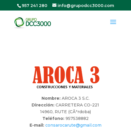
957 241 280
info@grupodcc3000.com
Nombre:
AROCA 3 S.C.
Dirección:
CARRETERA CO-221
14960, RUTE (CÃ³rdoba)
Teléfono:
957538882
E-mail:
consarocarute@gmail.com