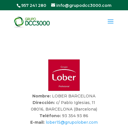
957 241 280
info@grupodcc3000.com
Nombre:
LOBER BARCELONA
Dirección:
c/ Pablo Iglesias, 11
08016, BARCELONA (Barcelona)
Teléfono:
93 354 93 86
E-mail:
lober15@grupolober.com