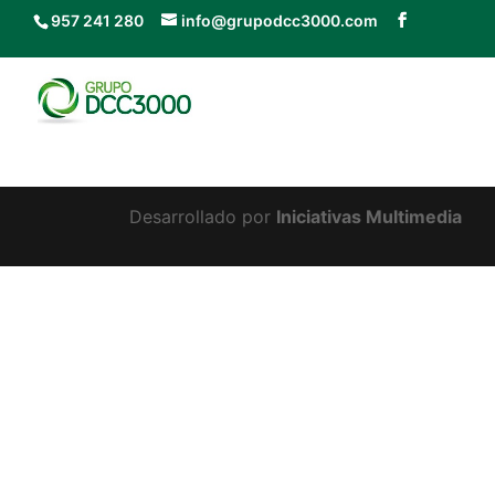
957 241 280
info@grupodcc3000.com
Desarrollado por
Iniciativas Multimedia