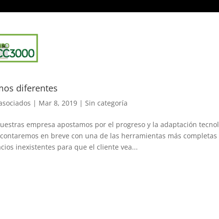
PRESA
CATALOGO
SERVICIOS
ZONA 3D
PRO
os diferentes
asociados
|
Mar 8, 2019
|
Sin categoría
uestras empresa apostamos por el progreso y la adaptación tecnoló
contaremos en breve con una de las herramientas más completas a 
cios inexistentes para que el cliente vea...