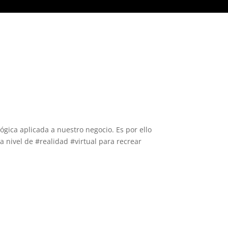
VEEDORES
NOTICIAS
CONTACTO
gica aplicada a nuestro negocio. Es por ello
nivel de #realidad #virtual para recrear