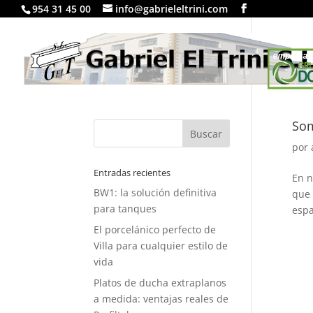
954 31 45 00
info@gabrieleltrini.com
LA EM
Som
por
Entradas recientes
En n
BW1: la solución definitiva
que 
para tanques
espa
El porcelánico perfecto de
Villa para cualquier estilo de
vida
Platos de ducha extraplanos
a medida: ventajas reales de