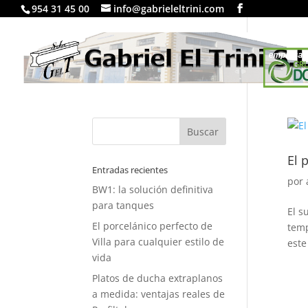
954 31 45 00
info@gabrieleltrini.com
LA EM
El 
Entradas recientes
por
BW1: la solución definitiva
para tanques
El s
El porcelánico perfecto de
temp
Villa para cualquier estilo de
este
vida
Platos de ducha extraplanos
a medida: ventajas reales de