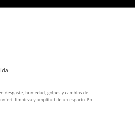
VEEDORES
NOTICIAS
CONTACTO
vida
ufren desgaste, humedad, golpes y cambios de
onfort, limpieza y amplitud de un espacio. En