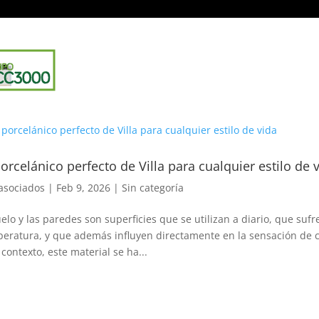
PRESA
CATALOGO
SERVICIOS
ZONA 3D
PRO
porcelánico perfecto de Villa para cualquier estilo de 
asociados
|
Feb 9, 2026
|
Sin categoría
uelo y las paredes son superficies que se utilizan a diario, que s
eratura, y que además influyen directamente en la sensación de c
 contexto, este material se ha...