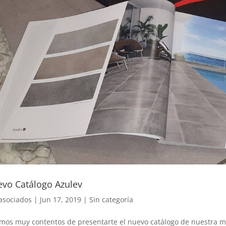
vo Catálogo Azulev
asociados
|
Jun 17, 2019
|
Sin categoría
mos muy contentos de presentarte el nuevo catálogo de nuestra ma