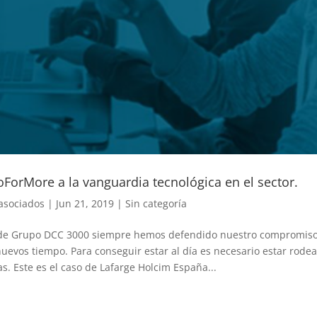
ForMore a la vanguardia tecnológica en el sector.
asociados
|
Jun 21, 2019
|
Sin categoría
e Grupo DCC 3000 siempre hemos defendido nuestro compromiso co
nuevos tiempo. Para conseguir estar al día es necesario estar ro
s. Este es el caso de Lafarge Holcim España...