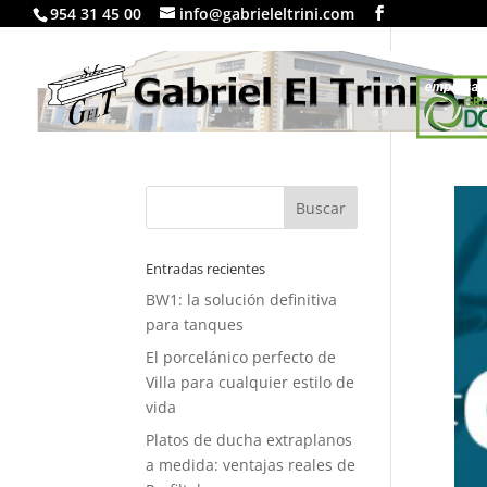
954 31 45 00
info@gabrieleltrini.com
LA EM
Entradas recientes
BW1: la solución definitiva
para tanques
El porcelánico perfecto de
Villa para cualquier estilo de
vida
Platos de ducha extraplanos
a medida: ventajas reales de