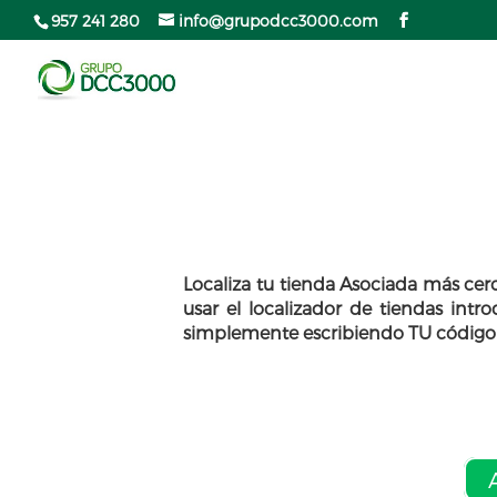
957 241 280
info@grupodcc3000.com
Localiza tu tienda Asociada más ce
usar el localizador de tiendas int
simplemente escribiendo TU código p