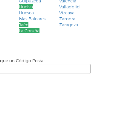
Guipúzcoa
Valencia
Huelva
Valladolid
Huesca
Vizcaya
Islas Baleares
Zamora
Jaén
Zaragoza
La Coruña
ique un Código Postal: