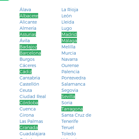
Álava
La Rioja
Albacete
León
Alicante
Lleida
Almería
Lugo
Asturias
Madrid
Ávila
Málaga
Badajoz
Melilla
Barcelona
Murcia
Burgos
Navarra
Cáceres
Ourense
Cádiz
Palencia
Cantabria
Pontevedra
Castellón
Salamanca
Ceuta
Segovia
Ciudad Real
Sevilla
Córdoba
Soria
Cuenca
Tarragona
Girona
Santa Cruz de
Las Palmas
Tenerife
Granada
Teruel
Guadalajara
Toledo