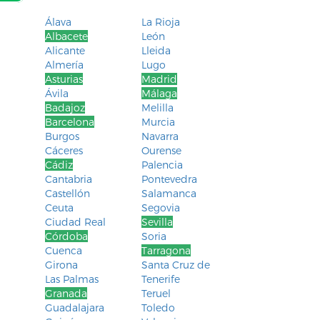
Álava
La Rioja
Albacete
León
Alicante
Lleida
Almería
Lugo
Asturias
Madrid
Ávila
Málaga
Badajoz
Melilla
Barcelona
Murcia
Burgos
Navarra
Cáceres
Ourense
Cádiz
Palencia
Cantabria
Pontevedra
Castellón
Salamanca
Ceuta
Segovia
Ciudad Real
Sevilla
Córdoba
Soria
Cuenca
Tarragona
Girona
Santa Cruz de
Las Palmas
Tenerife
Granada
Teruel
Guadalajara
Toledo