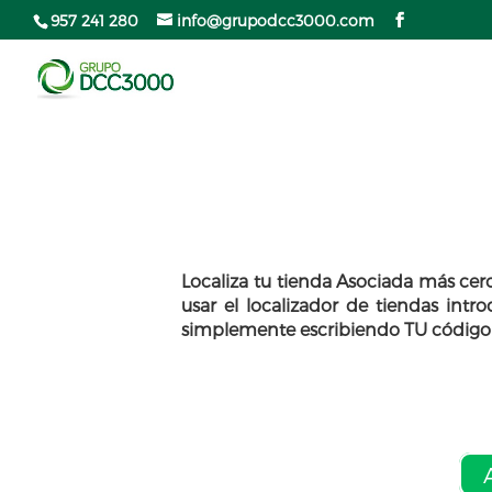
957 241 280
info@grupodcc3000.com
Localiza tu tienda Asociada más ce
usar el localizador de tiendas int
simplemente escribiendo TU código p