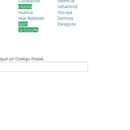
Guipúzcoa
Valencia
Huelva
Valladolid
Huesca
Vizcaya
Islas Baleares
Zamora
Jaén
Zaragoza
La Coruña
ique un Código Postal: