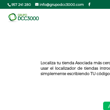
957 241 280
info@grupodcc3000.com
Localiza tu tienda Asociada más ce
usar el localizador de tiendas int
simplemente escribiendo TU código p