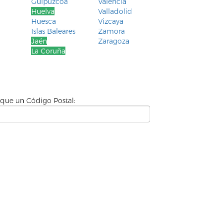
Guipúzcoa
Valencia
Huelva
Valladolid
Huesca
Vizcaya
Islas Baleares
Zamora
Jaén
Zaragoza
La Coruña
ique un Código Postal: