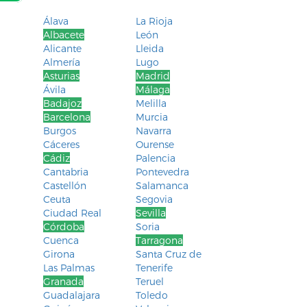
Álava
La Rioja
Albacete
León
Alicante
Lleida
Almería
Lugo
Asturias
Madrid
Ávila
Málaga
Badajoz
Melilla
Barcelona
Murcia
Burgos
Navarra
Cáceres
Ourense
Cádiz
Palencia
Cantabria
Pontevedra
Castellón
Salamanca
Ceuta
Segovia
Ciudad Real
Sevilla
Córdoba
Soria
Cuenca
Tarragona
Girona
Santa Cruz de
Las Palmas
Tenerife
Granada
Teruel
Guadalajara
Toledo